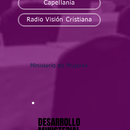
Capellanía
Radio Visión Cristiana
Ministerio de Mujeres
DESARROLLO
DESARROLLO