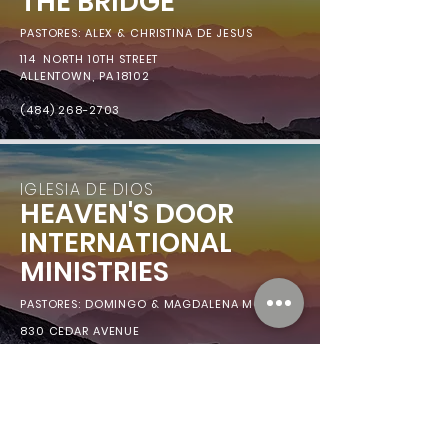
THE BRIDGE
PASTORES: ALEX & CHRISTINA DE JESUS
114 NORTH 10TH STREET
ALLENTOWN, PA 18102
(484) 268-2703
IGLESIA DE DIOS
HEAVEN'S DOOR
INTERNATIONAL
MINISTRIES
PASTORES: DOMINGO & MAGDALENA MORA
830 CEDAR AVENUE
SCRANTON, PA 18506
IGLESIA DE DIOS