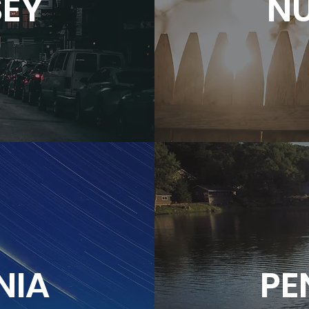
SEY
NU
NIA
PE